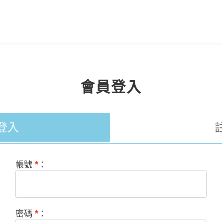
會員登入
登入
*
帳號
：
*
密碼
：