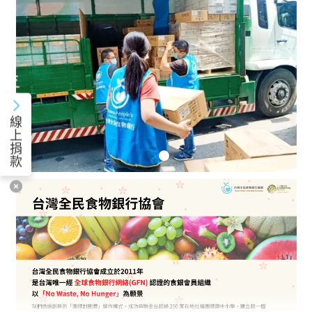
線
上
捐
款