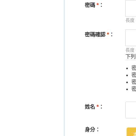
*
密碼
：
長度
*
密碼確認
：
長度
下列
密
*
姓名
：
身分：