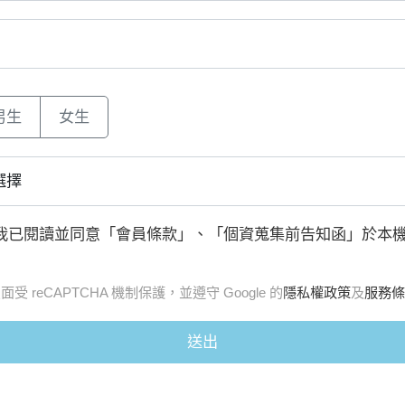
男生
女生
我已閱讀並同意「
會員條款
」、「
個資蒐集前告知函
」於本
面受 reCAPTCHA 機制保護，並遵守 Google 的
隱私權政策
及
服務條
送出