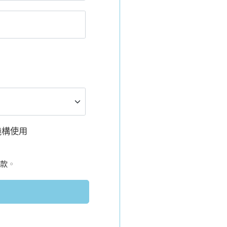
機構使用
款
。