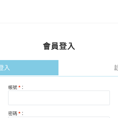
會員登入
登入
*
帳號
：
*
密碼
：