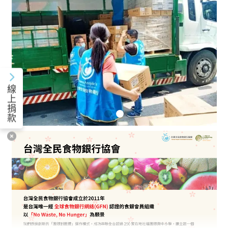
線
上
捐
款