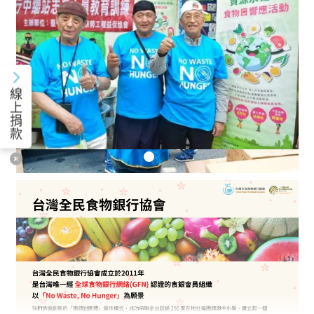
線
上
捐
款