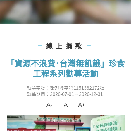
線上捐款
|
|
「資源不浪費･台灣無飢餓」珍食
工程系列勸募活動
勸募字號：衛部救字第1151362172號
勸募期間：2026-07-01 ~ 2026-12-31
A-
A
A+